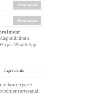
Sense stock
Sense stock
poralment
disponibilitat a
00
o per WhattsApp
Ingredients
ainilla amb pa de
ó totalment artesanal.