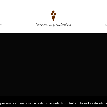
or
tornar a productes
s
riencia al usuario en nuestro sitio web. Si continúa utilizando este siti
AVIS LEGAL
POLÍTICA DE PRIVACITAT
POLITICA DE COOKIES
CONDICIO