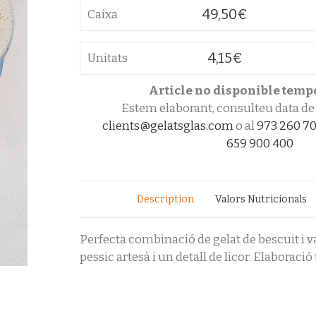
49,50
€
Caixa
4,15
€
Unitats
Article no disponible tem
Estem elaborant, consulteu data de 
clients@gelatsglas.com
o al
973 260 7
659 900 400
Description
Valors Nutricionals
Perfecta combinació de gelat de bescuit i v
pessic artesà i un detall de licor. Elaboraci