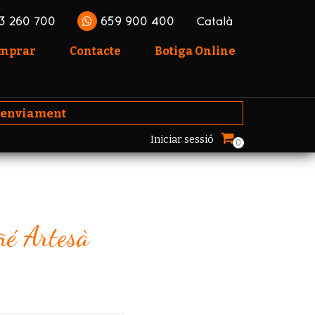
3 260 700
659 900 400
Català
omprar
Contacte
Botiga Online
'enviament
Iniciar sessió
0
ñé Artesà