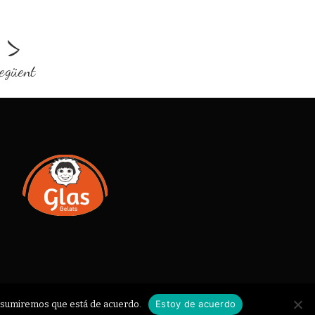
>
egüent
Estoy de acuerdo
o asumiremos que está de acuerdo.
NS DE VENDA