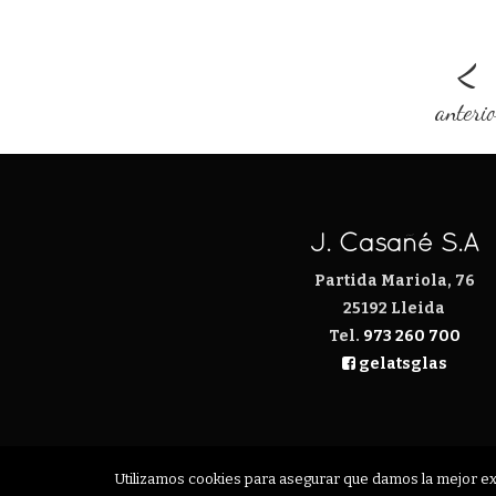
<
anteri
J. Casañé S.A
Partida Mariola, 76
25192 Lleida
Tel.
973 260 700
gelatsglas
Utilizamos cookies para asegurar que damos la mejor expe
CONTACTE