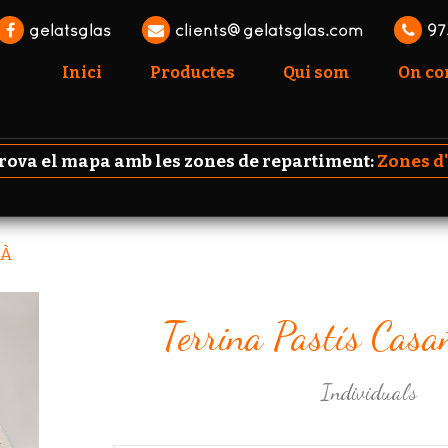
gelatsglas
clients@gelatsglas.com
97
Inici
Productes
Qui som
On c
va el mapa amb les zones de repartiment:
Zones d
SÀ
Terrina Pastís Casa
Individuals