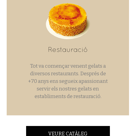
Restauració
Tot va començar venent gelats a
diversos restaurants. Després de
+70 anys ens segueix apassionant
servir els nostres gelats en
establiments de restauració.
VEURE CATÀLEG