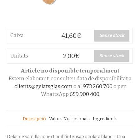
41,60
€
Caixa
Sense stock
2,00
€
Unitats
Sense stock
Article no disponible temporalment
Estem elaborant, consulteu data de disponibilitat a
clients@gelatsglas.com
o al
973 260 700
o per
WhattsApp
659 900 400
Descripció
Valors Nutricionals
Ingredients
Gelat de vainilla cobert amb intensa xocolata blanca. Una