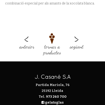
combinació especial per als amants de la xocolata blanca.
<
>
anterior
tornar a
següent
productes
J. Casañé S.A
Partida Mariola, 76
25192 Lleida
Tel.
973 260 700
gelatsglas