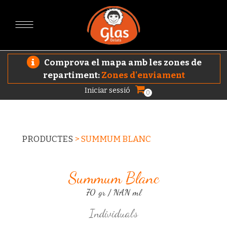
Comprova el mapa amb les zones de
repartiment:
Zones d'enviament
Iniciar sessió
0
PRODUCTES
>
SUMMUM BLANC
Summum Blanc
70 gr / NAN ml
Individuals