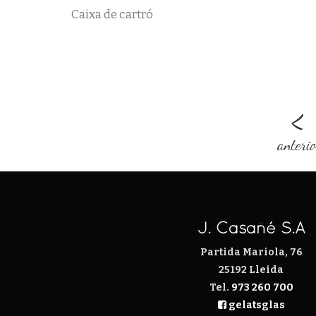
Caixa de cartró
<
anteri
J. Casañé S.A
Partida Mariola, 76
25192 Lleida
Tel.
973 260 700
gelatsglas