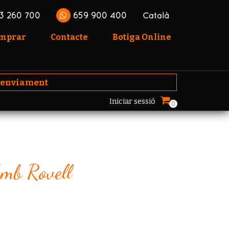
3 260 700
659 900 400
Català
omprar
Contacte
Botiga Online
'enviament
Iniciar sessió
0
Amb Rovell