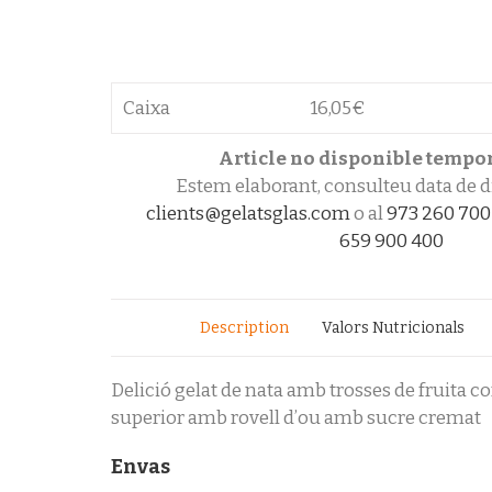
Caixa
16,05
€
Article no disponible temp
Estem elaborant, consulteu data de di
clients@gelatsglas.com
o al
973 260 700
659 900 400
Description
Valors Nutricionals
Delició gelat de nata amb trosses de fruita c
superior amb rovell d’ou amb sucre cremat
Envas