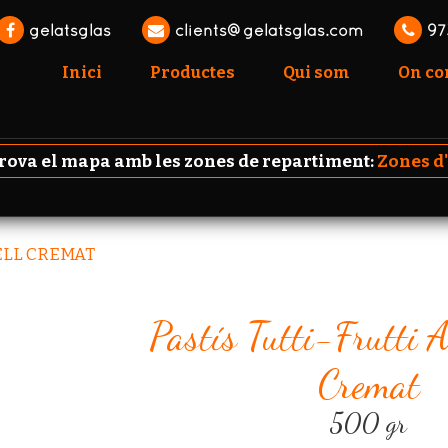
gelatsglas
clients@gelatsglas.com
97
Inici
Productes
Qui som
On c
va el mapa amb les zones de repartiment:
Zones d
ELL CREMAT
Pastís Tutti-Frutti 
Cremat
500 gr