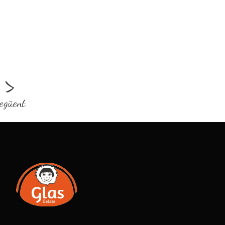
>
egüent