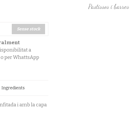
Pastissos i barres
Sense stock
oralment
sponibilitat a
o per WhattsApp
Ingredients
onfitada i amb la capa