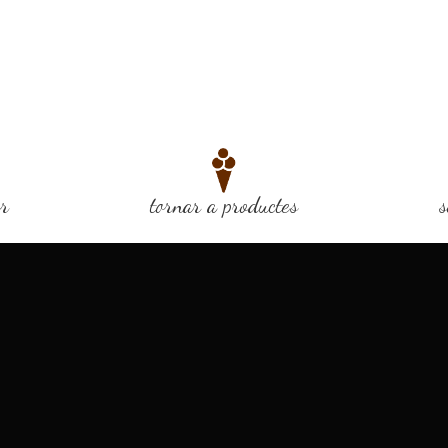
or
tornar a productes
s