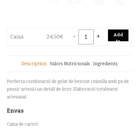
Quantity
Add
Caixa
24,50
€
to
cart
Description
Valors Nutricionals
Ingredients
Perfecta combinació de gelat de bescuit i vainilla amb pa de
pessic artesà i un detall de licor. Elaboració totalment
artesanal.
Envas
Caixa de cartró