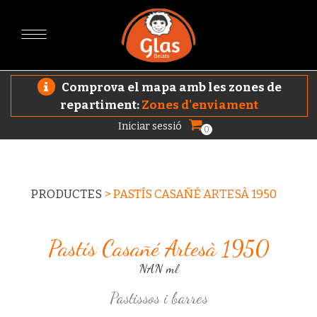
Comprova el mapa amb les zones de
repartiment:
Zones d'enviament
Iniciar sessió
0
PRODUCTES
>
PASTÍS CASAÑÉ ARTESÀ 1950
Pastís Casañé Artesà 1950
NAN ml
Pastissos i barres