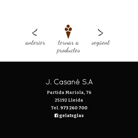
<
>
anterior
tornar a
següent
productes
J. Casañé S.A
Partida Mariola, 76
25192 Lleida
Tel.
973 260 700
gelatsglas