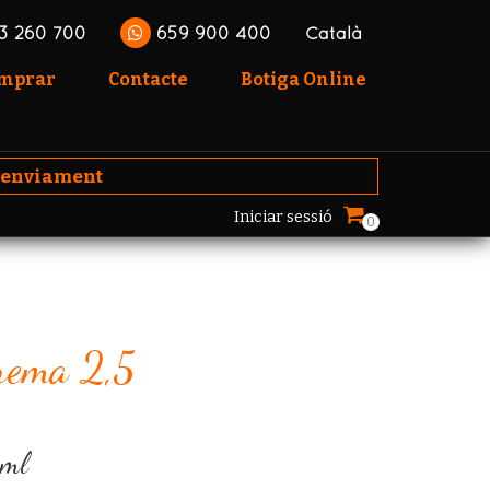
3 260 700
659 900 400
Català
omprar
Contacte
Botiga Online
'enviament
Iniciar sessió
0
rema 2,5
 ml