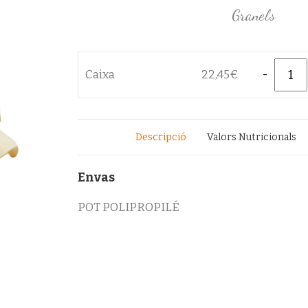
Granels
Quantity
Caixa
22,45
€
Descripció
Valors Nutricionals
Envas
POT POLIPROPILÉ