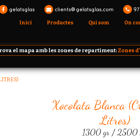
gelatsglas
clients@gelatsglas.com
97
Inici
Productes
Qui som
On c
va el mapa amb les zones de repartiment:
Zones d
LITRES)
Xocolata Blanca (c
Litres)
1300 gr / 2500