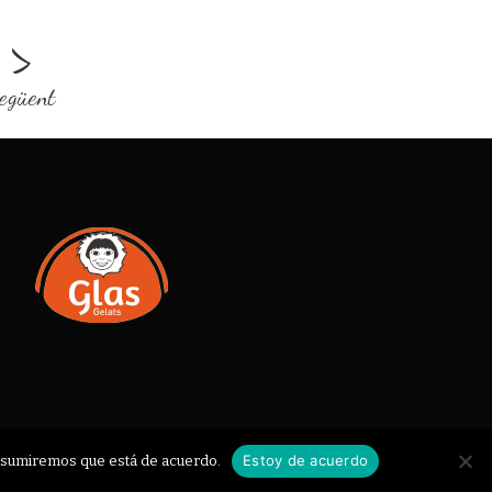
>
egüent
Estoy de acuerdo
o asumiremos que está de acuerdo.
NS DE VENDA