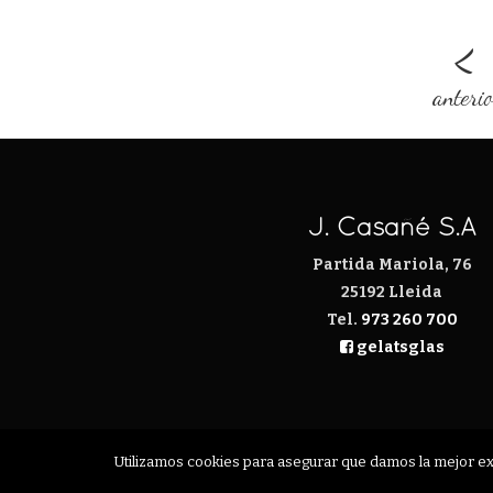
<
anteri
J. Casañé S.A
Partida Mariola, 76
25192 Lleida
Tel.
973 260 700
gelatsglas
Utilizamos cookies para asegurar que damos la mejor expe
CONTACTE