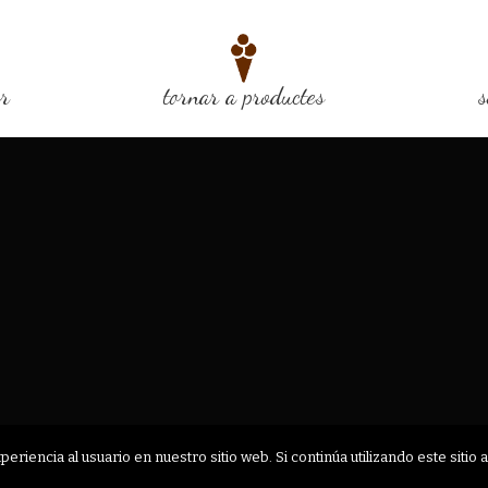
or
tornar a productes
s
riencia al usuario en nuestro sitio web. Si continúa utilizando este siti
AVIS LEGAL
POLÍTICA DE PRIVACITAT
POLITICA DE COOKIES
CONDICIO