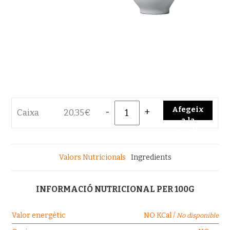
Quantity
Afegeix
Caixa
20,35
€
a la
cistella
Valors Nutricionals
Ingredients
INFORMACIÓ NUTRICIONAL PER 100G
Valor energètic
NO KCal /
No disponible