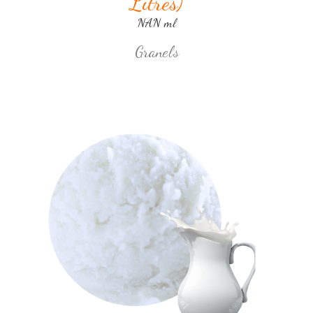
Litres)
NAN ml
Granels