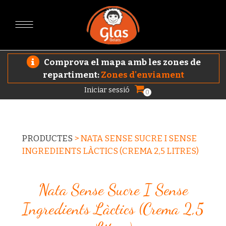
Comprova el mapa amb les zones de
repartiment:
Zones d'enviament
Iniciar sessió
0
PRODUCTES
>
NATA SENSE SUCRE I SENSE
INGREDIENTS LÀCTICS (CREMA 2,5 LITRES)
Nata Sense Sucre I Sense
Ingredients Làctics (crema 2,5