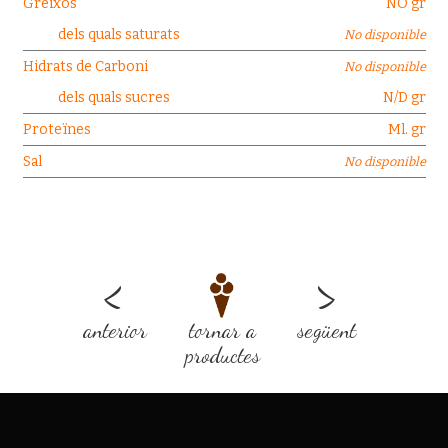
Greixos
NO gr
dels quals saturats
No disponible
Hidrats de Carboni
No disponible
dels quals sucres
N/D gr
Proteïnes
Ml. gr
Sal
No disponible
<
>
anterior
tornar a
següent
productes