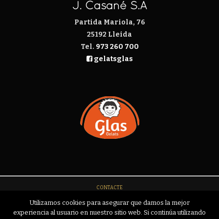
J. Casañé S.A
Partida Mariola, 76
25192 Lleida
Tel.
973 260 700
gelatsglas
CONTACTE
AVIS LEGAL
Utilizamos cookies para asegurar que damos la mejor
experiencia al usuario en nuestro sitio web. Si continúa utilizando
POLÍTICA DE PRIVACITAT