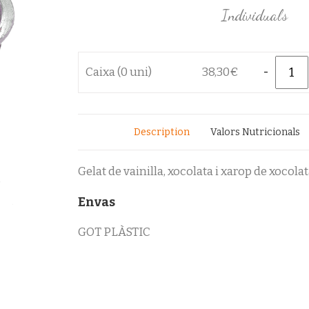
Individuals
Quantity
Caixa (0 uni)
38,30
€
Description
Valors Nutricionals
Gelat de vainilla, xocolata i xarop de xocola
Envas
GOT PLÀSTIC