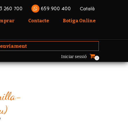
3 260 700
659 900 400
Català
omprar
Contacte
Botiga Online
'enviament
Iniciar sessió
0
illa-
u)