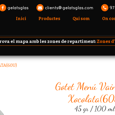
gelatsglas
clients@gelatsglas.com
97
Inici
Productes
Qui som
On c
va el mapa amb les zones de repartiment:
Zones d
TA(60U)
Gotet Menú Vain
Xocolata(60
45 gr / 100 ml