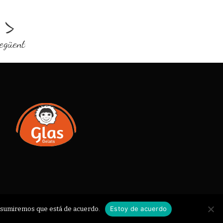
>
egüent
Estoy de acuerdo
o asumiremos que está de acuerdo.
NS DE VENDA