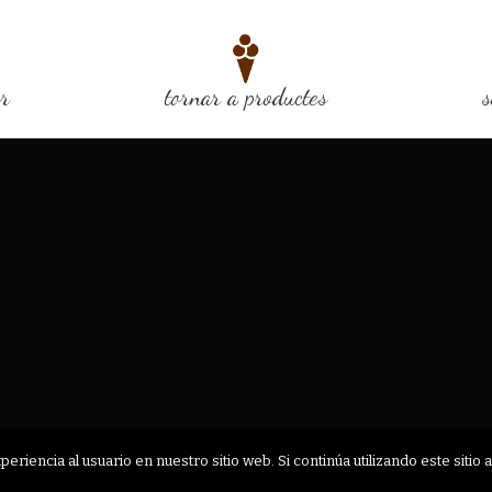
or
tornar a productes
s
riencia al usuario en nuestro sitio web. Si continúa utilizando este siti
AVIS LEGAL
POLÍTICA DE PRIVACITAT
POLITICA DE COOKIES
CONDICIO