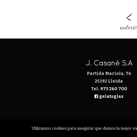
<
anteri
J. Casañé S.A
Partida Mariola, 76
25192 Lleida
Tel.
973 260 700
gelatsglas
Utilizamos cookies para asegurar que damos la mejor expe
CONTACTE