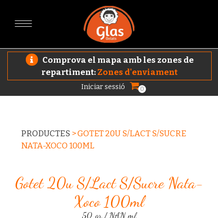
Comprova el mapa amb les zones de
repartiment:
Zones d'enviament
Iniciar sessió
0
PRODUCTES
>
GOTET 20U S/LACT S/SUCRE
NATA-XOCO 100ML
Gotet 20u S/lact S/sucre Nata-
Xoco 100ml
50 gr / NAN ml