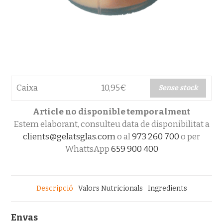
Caixa
10,95
€
Sense stock
Article no disponible temporalment
Estem elaborant, consulteu data de disponibilitat a
clients@gelatsglas.com
o al
973 260 700
o per
WhattsApp
659 900 400
Descripció
Valors Nutricionals
Ingredients
Envas