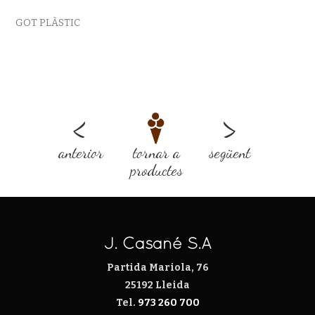
GOT PLÀSTIC
<
>
anterior
tornar a
següent
productes
J. Casañé S.A
Partida Mariola, 76
25192 Lleida
Tel.
973 260 700