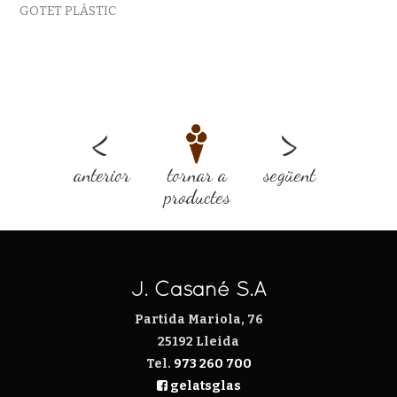
GOTET PLÀSTIC
<
>
anterior
tornar a
següent
productes
J. Casañé S.A
Partida Mariola, 76
25192 Lleida
Tel.
973 260 700
gelatsglas