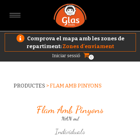
Comprova el mapa amb les zones de
repartiment:
Zones d'enviament
Iniciar sessió
0
PRODUCTES
>
FLAM AMB PINYONS
Flam Amb Pinyons
NAN ml
Individuals