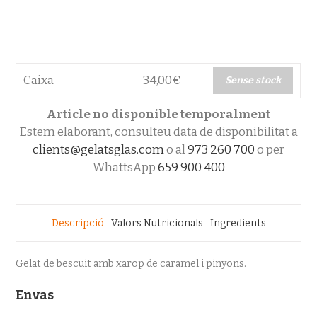
Caixa
34,00
€
Sense stock
Article no disponible temporalment
Estem elaborant, consulteu data de disponibilitat a
clients@gelatsglas.com
o al
973 260 700
o per
WhattsApp
659 900 400
Descripció
Valors Nutricionals
Ingredients
Gelat de bescuit amb xarop de caramel i pinyons.
Envas