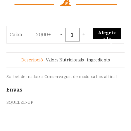
Quantity
Afegeix
Caixa
20,00
€
a la
cistella
Descripció
Valors Nutricionals
Ingredients
Sorbet de maduixa. Conserva gust de maduixa fins al final.
Envas
SQUEEZE-UP