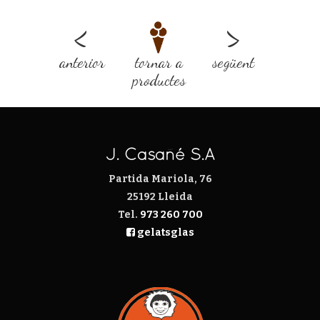
<
>
anterior
tornar a
següent
productes
J. Casañé S.A
Partida Mariola, 76
25192 Lleida
Tel.
973 260 700
gelatsglas