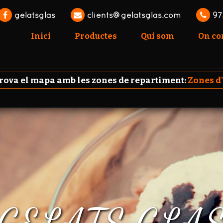
gelatsglas
clients@gelatsglas.com
97
Inici
Productes
Qui som
On c
va el mapa amb les zones de repartiment:
Zones d
GELATS GLA