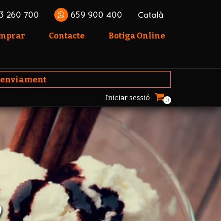
3 260 700
659 900 400
Català
omprar
Contacte
Botiga Online
'enviament
Iniciar sessió
0
S