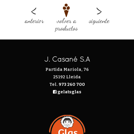
<
>
anterior
volver a
siguiente
productos
J. Casañé S.A
Partida Mariola, 76
25192 Lleida
Tel.
973 260 700
gelatsglas