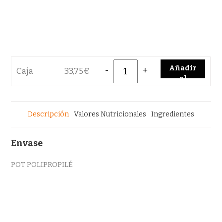
Quantity
Añadir
Caja
33,75
€
al
carrito
Descripción
Valores Nutricionales
Ingredientes
Envase
POT POLIPROPILÉ