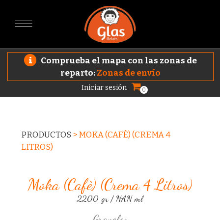
Comprueba el mapa con las zonas de
reparto:
Zonas de envío
Iniciar sesión
0
PRODUCTOS
>
MOKA (CAFÈ) (CREMA 4
LITROS)
Moka (cafè) (crema 4 Litros)
2200 gr / NAN ml
Graneles