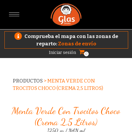
Comprueba el mapa con las zonas de
reparto:
Zonas de envío
Iniciar sesión
0
PRODUCTOS
>
MENTA VERDE CON
TROCITOS CHOCO (CREMA 2,5 LITROS)
Menta Verde Con Trocitos Choco
(crema 2,5 Litros)
1250 gr / NAN ml