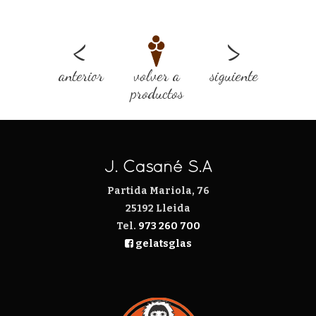
<
>
anterior
volver a
siguiente
productos
J. Casañé S.A
Partida Mariola, 76
25192 Lleida
Tel.
973 260 700
gelatsglas