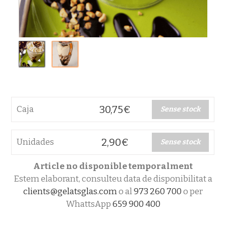
30,75
€
Caja
Sense stock
2,90
€
Unidades
Sense stock
Article no disponible temporalment
Estem elaborant, consulteu data de disponibilitat a
clients@gelatsglas.com
o al
973 260 700
o per
WhattsApp
659 900 400