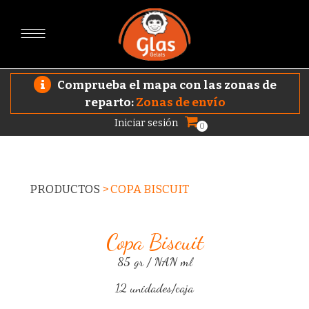
Comprueba el mapa con las zonas de
reparto:
Zonas de envío
Iniciar sesión
0
PRODUCTOS
>
COPA BISCUIT
Copa Biscuit
85 gr / NAN ml
12 unidades/caja