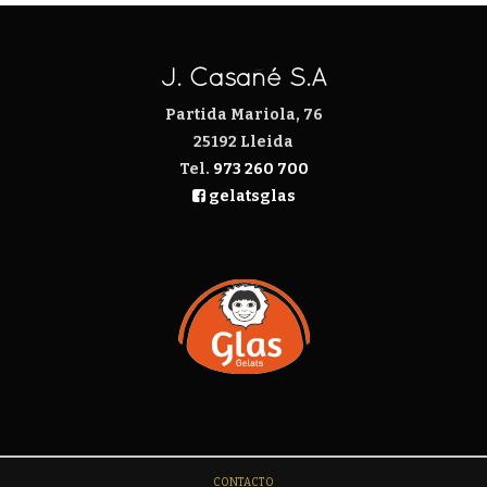
J. Casañé S.A
Partida Mariola, 76
25192 Lleida
Tel.
973 260 700
gelatsglas
CONTACTO